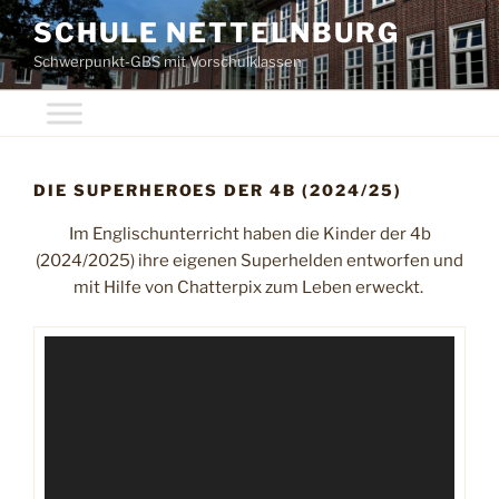
Zum
SCHULE NETTELNBURG
Inhalt
Schwerpunkt-GBS mit Vorschulklassen
springen
DIE SUPERHEROES DER 4B (2024/25)
Im Englischunterricht haben die Kinder der 4b
(2024/2025) ihre eigenen Superhelden entworfen und
mit Hilfe von Chatterpix zum Leben erweckt.
Video-
Player