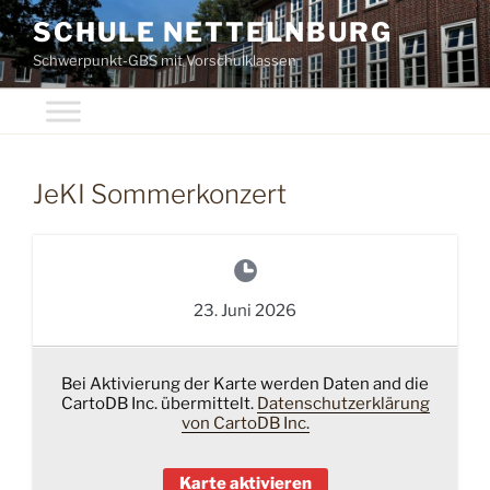
Zum
SCHULE NETTELNBURG
Inhalt
Schwerpunkt-GBS mit Vorschulklassen
springen
JeKI Sommerkonzert
23. Juni 2026
Bei Aktivierung der Karte werden Daten and die
CartoDB Inc. übermittelt.
Datenschutzerklärung
von CartoDB Inc.
Karte aktivieren