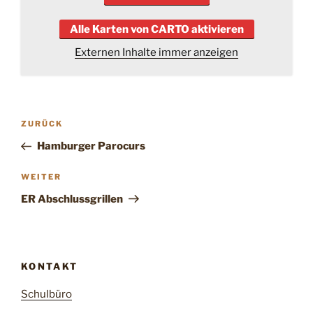
Alle Karten von CARTO aktivieren
Externen Inhalte immer anzeigen
Beitragsnavigation
Vorheriger
ZURÜCK
Beitrag
Hamburger Parocurs
Nächster
WEITER
Beitrag
ER Abschlussgrillen
KONTAKT
Schulbüro