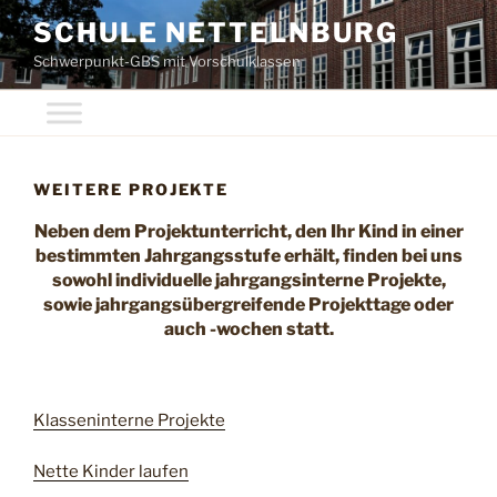
Zum
SCHULE NETTELNBURG
Inhalt
Schwerpunkt-GBS mit Vorschulklassen
springen
WEITERE PROJEKTE
Neben dem Projektunterricht, den Ihr Kind in einer
bestimmten Jahrgangsstufe erhält, finden bei uns
sowohl individuelle jahrgangsinterne Projekte,
sowie jahrgangsübergreifende Projekttage oder
auch -wochen statt.
Klasseninterne Projekte
Nette Kinder laufen